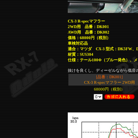
CX-3 R-specマフラー
2WD用 品番：DK001
AWD用 品番：DK002
価格：68000円（税別）
車検対応品
適合：マツダ CX-3 型式：DK5FW、D
材質：SUS304
仕様：テール100Φ（ブルー発色）、メ
抜けを良くし、ディーゼルながら低音
[品番：DK001]
CX-3 R-specマフラー 2WD用
68000円（税別）