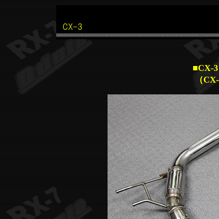
■CX-
（CX-3