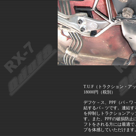
T.U.F（トラクション・ア
18000円（税別）
デフケ－ス、PPF（パ－
結するパ－ツです。連結す
を抑制しトラクションアッ
す。また、PPFの破損防
フトをされる方には最適で
プを体感していただけます