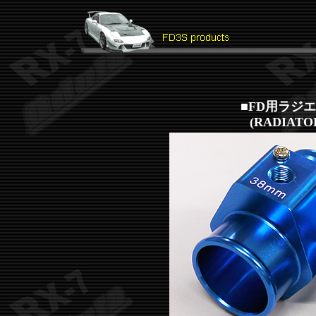
■FD用ラジ
(RADIATO