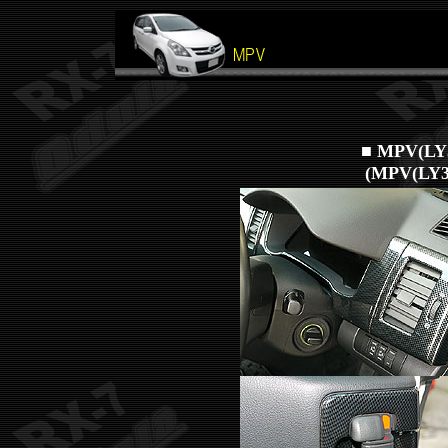
■ MPV(L
(MPV(LY