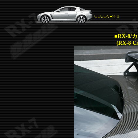
■
RX-8
(RX-8 