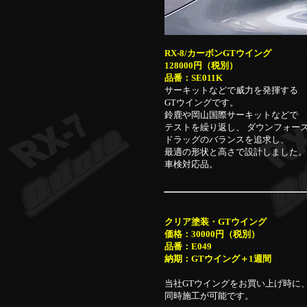
RX-8/カーボンGTウイング
128000円（税別）
品番：SE011K
サーキットなどで威力を発揮する
GTウイングです。
鈴鹿や岡山国際サーキットなどで
テストを繰り返し、 ダウンフォー
ドラッグのバランスを追求し、
最適の形状と高さで設計しました。
車検対応品。
クリア塗装・GTウイング
価格：30000円（税別）
品番：E049
納期：GTウイング＋1週間
当社GTウイングをお買い上げ時に
同時施工が可能です。