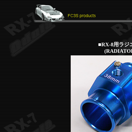
■RX-8用ラ
(RADIATO